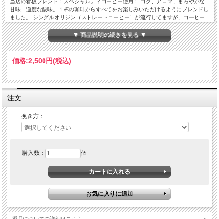
当店の看板ブレンド！スペシャルティコーヒー使用！ コク、アロマ、まろやかな
甘味、適度な酸味。１杯の珈琲からすべてをお楽しみいただけるようにブレンドし
ました。 シングルオリジン（ストレートコーヒー）が流行してますが、コーヒー
はブレンドが一番美味しい！とういう方にオススメ！ 南米、中米、アジア、アフ
リカから厳選されたスペシャルティコーヒーを６～１０種類使用して作るブレンド
▼ 商品説明の続きを見る ▼
は、飲食店、オフィスなどの業務用プロユースとしてはもちろん、一般の方にも一
番愛飲していただいてます。 当店ではそれらを１種類ごとに単一焙煎してます。
使用する釜は熱風釜、直火釜、炭火焼き焙煎でそれぞれの産地の豆の相性のいい焙
価格:
2,500円
(税込)
煎方式で使い分けてます。たいへん時間と手間がかかりますが、それぞれの豆の美
味しい焙煎方法と度合いを引き出せます。他の焙煎屋さんでは味合うことが出来な
い当店のブレンドは芳醇な香り、風味豊かなコク、甘く優しい口あたり、華やかな
酸味とフルーティーな味わいすべてが味わえます。 当店の名を冠した自信ブレン
ドをぜひ、味わって下さい！
注文
挽き方：
購入数：
個
返品についての詳細はこちら