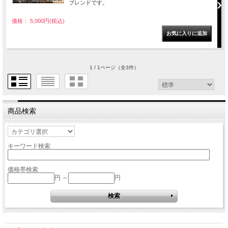
ブレンドです。
価格： 5,000円(税込)
1 / 1ページ
（全3件）
商品検索
キーワード検索
価格帯検索
円 ～
円